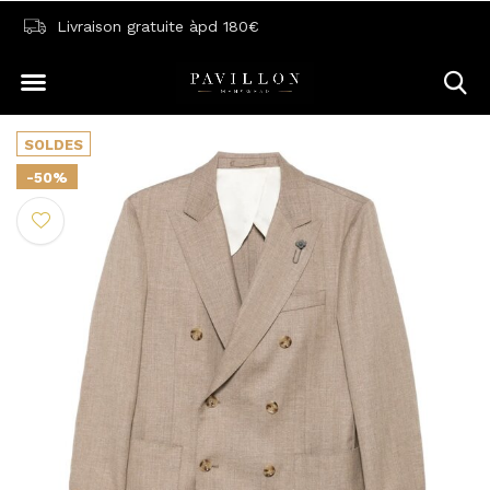
Livraison gratuite àpd 180€
SOLDES
-50%