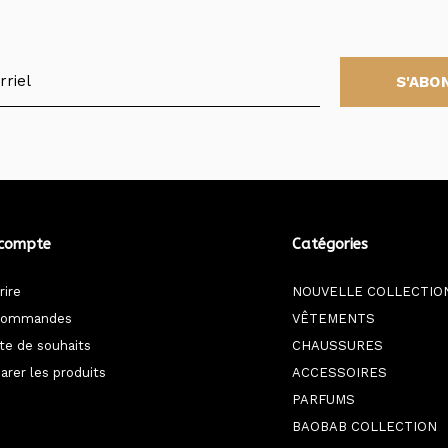
S'ABO
compte
Catégories
rire
NOUVELLE COLLECTIO
commandes
VÊTEMENTS
ste de souhaits
CHAUSSURES
rer les produits
ACCESSOIRES
PARFUMS
BAOBAB COLLECTION