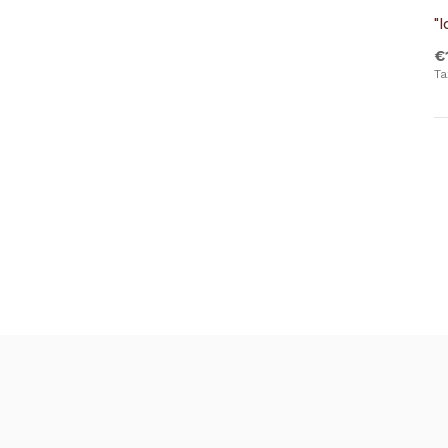
"
€
Ta