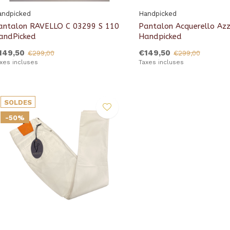
andpicked
Handpicked
antalon RAVELLO C 03299 S 110
Pantalon Acquerello Azz
andPicked
Handpicked
149,50
€149,50
€299,00
€299,00
xes incluses
Taxes incluses
SOLDES
-50%