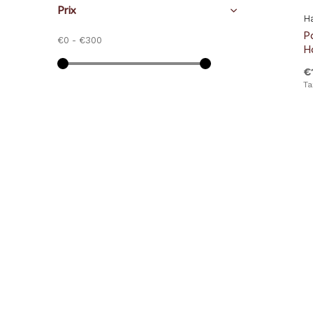
Prix
H
P
€0
-
€300
H
€
Ta