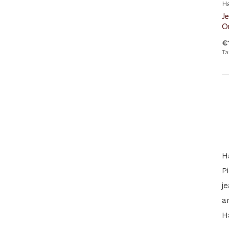
H
J
O
€
Ta
H
P
j
a
H