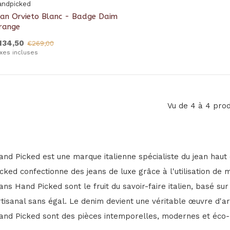
andpicked
ean Orvieto Blanc - Badge Daim
range
134,50
€269,00
xes incluses
Vu de 4 à 4 prod
and Picked est une marque italienne spécialiste du jean ha
icked confectionne des jeans de luxe grâce à l'utilisation de 
eans Hand Picked sont le fruit du savoir-faire italien, basé sur
rtisanal sans égal. Le denim devient une véritable œuvre d'ar
and Picked sont des pièces intemporelles, modernes et éco