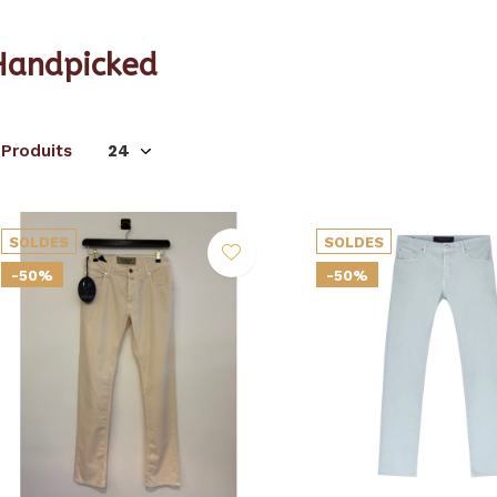
Handpicked
 Produits
SOLDES
SOLDES
-50%
-50%