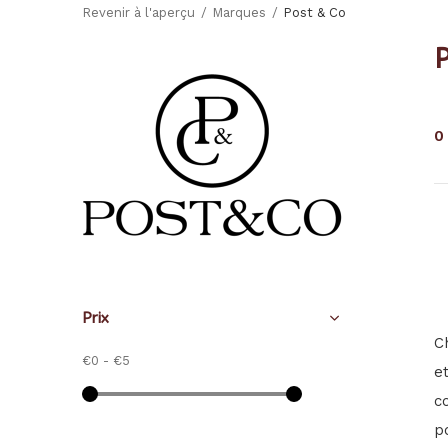
Revenir à l'aperçu
Marques
Post & Co
0
Prix
C
€0
-
€5
e
c
p