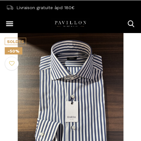
Livraison gratuite àpd 180€
SOLDES
-50%