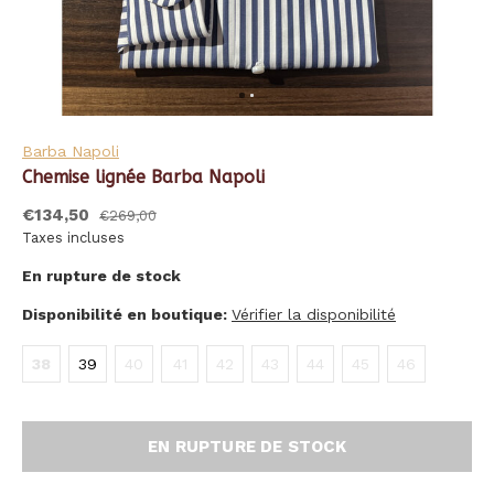
Barba Napoli
Chemise lignée Barba Napoli
€134,50
€269,00
Taxes incluses
En rupture de stock
Disponibilité en boutique:
Vérifier la disponibilité
38
39
40
41
42
43
44
45
46
EN RUPTURE DE STOCK