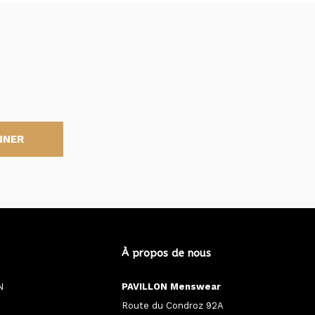
NNER
À propos de nous
N
PAVILLON Menswear
Route du Condroz 92A