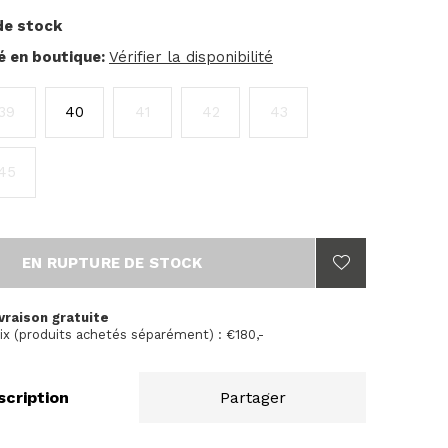
de stock
té en boutique:
Vérifier la disponibilité
39
40
41
42
43
45
EN RUPTURE DE STOCK
vraison gratuite
ix (produits achetés séparément) : €180,-
scription
Partager