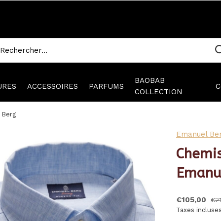
BAOBAB
URES
ACCESSOIRES
PARFUMS
C
COLLECTION
 Berg
Emanuel Be
Chemis
Emanu
€105,00
€21
Taxes incluse