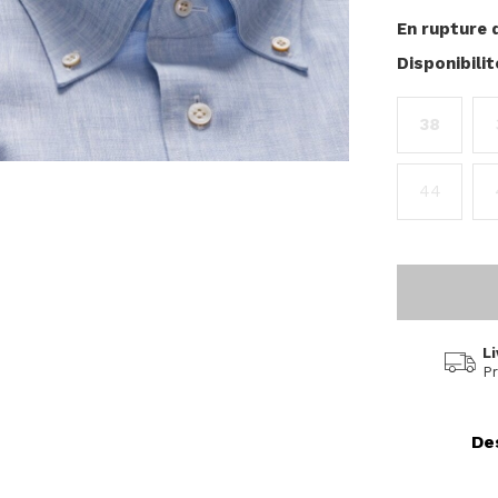
En rupture 
Disponibili
38
44
Li
Pr
De