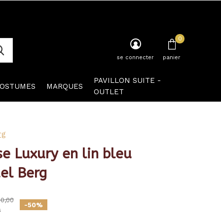
0
se connecter
panier
PAVILLON SUITE -
OSTUMES
MARQUES
OUTLET
rg
e Luxury en lin bleu
el Berg
0,00
-50%
s