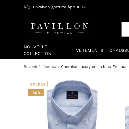
Livraison gratuite àpd 180€
NOUVELLE
VÊTEMENTS
CHAUSS
COLLECTION
Revenir à l'aperçu
Chemise Luxury en lin bleu Emanuel
SOLDES
-50%