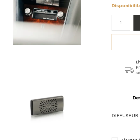
Disponibili
Li
Pr
sé
De
DIFFUSEUR