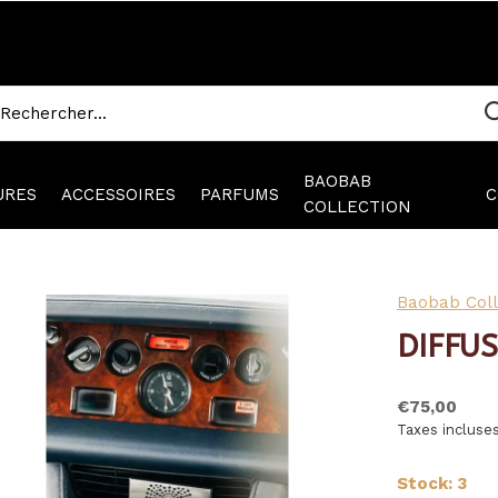
BAOBAB
URES
ACCESSOIRES
PARFUMS
C
COLLECTION
Baobab Coll
DIFFU
€75,00
Taxes incluse
Stock: 3