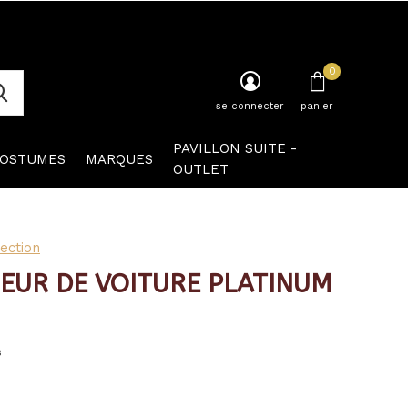
0
se connecter
panier
PAVILLON SUITE -
OSTUMES
MARQUES
OUTLET
ection
SEUR DE VOITURE PLATINUM
s