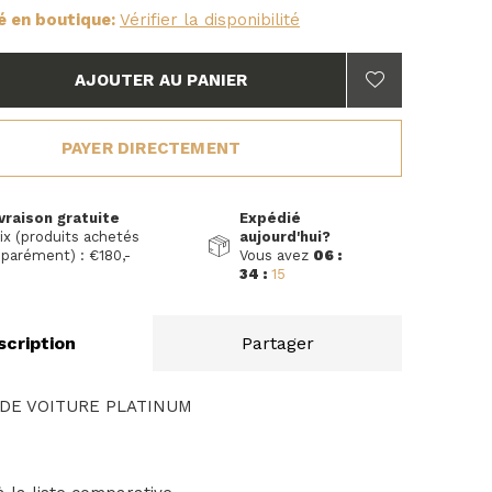
té en boutique:
Vérifier la disponibilité
AJOUTER AU PANIER
PAYER DIRECTEMENT
vraison gratuite
Expédié
ix (produits achetés
aujourd'hui?
parément) : €180,-
Vous avez
06 :
34 :
14
scription
Partager
 DE VOITURE PLATINUM