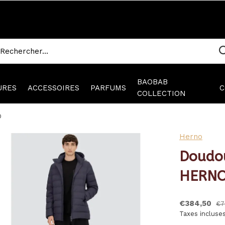
BAOBAB
URES
ACCESSOIRES
PARFUMS
C
COLLECTION
O
Herno
Doudo
HERN
€384,50
€7
Taxes incluse