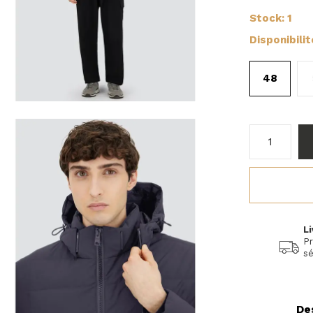
Stock: 1
Disponibili
48
Li
Pr
sé
De