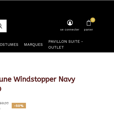
0
se connecter
panier
PAVILLON SUITE -
OSTUMES
MARQUES
OUTLET
une Windstopper Navy
O
69,00
-50%
s