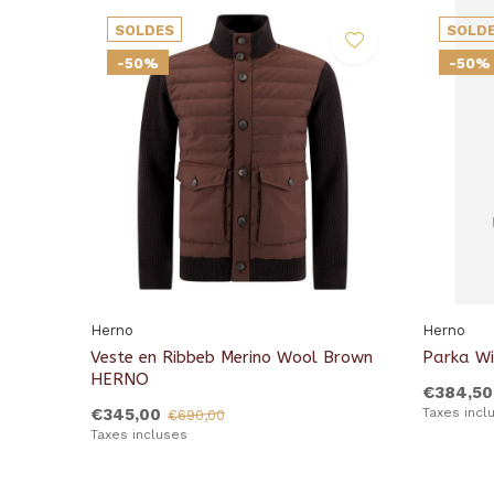
SOLDES
SOLD
-50%
-50%
Herno
Herno
Veste en Ribbeb Merino Wool Brown
Parka W
HERNO
€384,50
€345,00
Taxes incl
€690,00
Taxes incluses