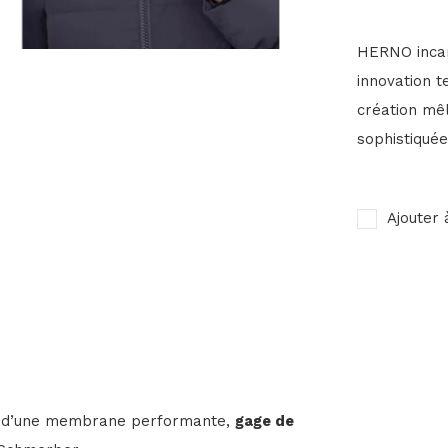
HERNO incarn
innovation t
création mê
sophistiqué
Ajouter 
ée d’une membrane performante,
gage de