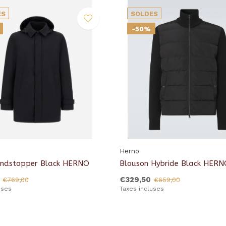
ES
SOLDES
-50%
Herno
indstopper Black HERNO
Blouson Hybride Black HERN
€329,50
€769,00
€659,00
uses
Taxes incluses