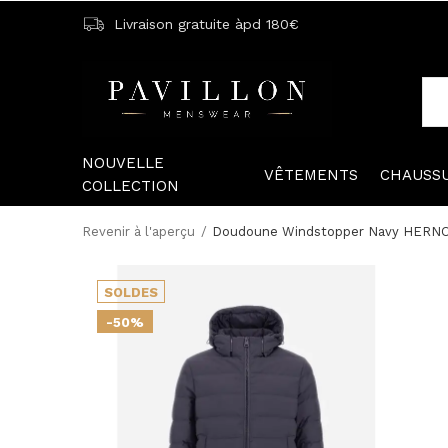
Livraison gratuite àpd 180€
NOUVELLE
VÊTEMENTS
CHAUSS
COLLECTION
Revenir à l'aperçu
Doudoune Windstopper Navy HERN
SOLDES
-50%