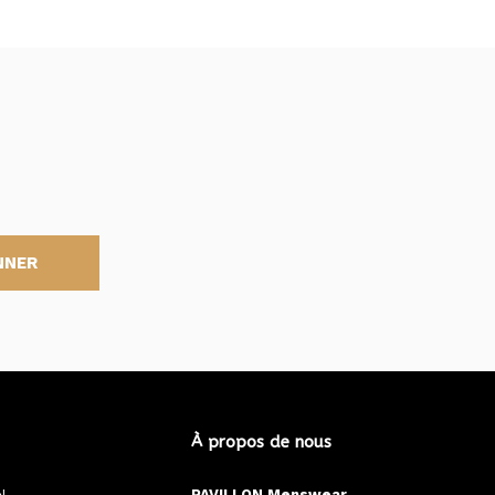
NNER
À propos de nous
N
PAVILLON Menswear