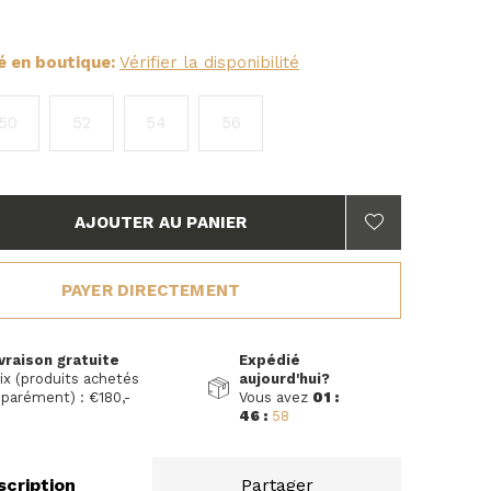
té en boutique:
Vérifier la disponibilité
50
52
54
56
AJOUTER AU PANIER
PAYER DIRECTEMENT
vraison gratuite
Expédié
ix (produits achetés
aujourd'hui?
parément) : €180,-
Vous avez
01 :
46 :
57
scription
Partager