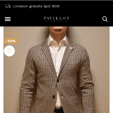
Livraison gratuite àpd 180€
SOLDES
-50%