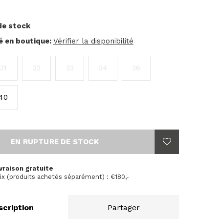
de stock
té en boutique:
Vérifier la disponibilité
31
32
33
34
36
40
EN RUPTURE DE STOCK
vraison gratuite
ix (produits achetés séparément) : €180,-
scription
Partager