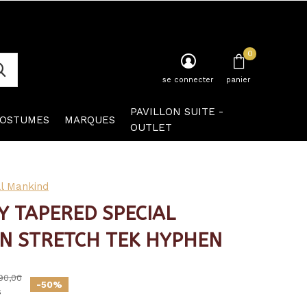
0
se connecter
panier
PAVILLON SUITE -
OSTUMES
MARQUES
OUTLET
ll Mankind
Y TAPERED SPECIAL
ON STRETCH TEK HYPHEN
90,00
-50%
s