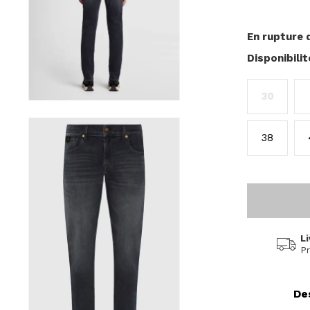
En rupture 
Disponibili
30
38
Li
Pr
De