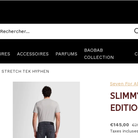
BAOBAB
URES
ACCESSOIRES
PARFUMS
C
COLLECTION
N STRETCH TEK HYPHEN
Seven For A
SLIMM
EDITI
€145,00
€2
Taxes incluse