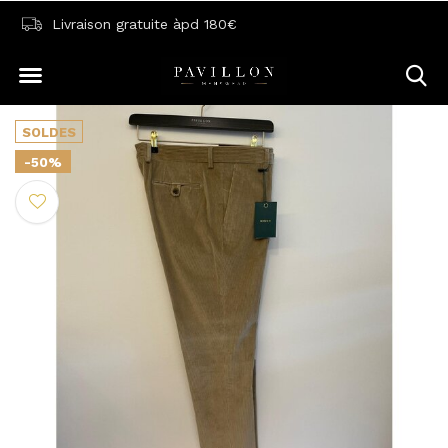
Livraison gratuite àpd 180€
SOLDES
-50%