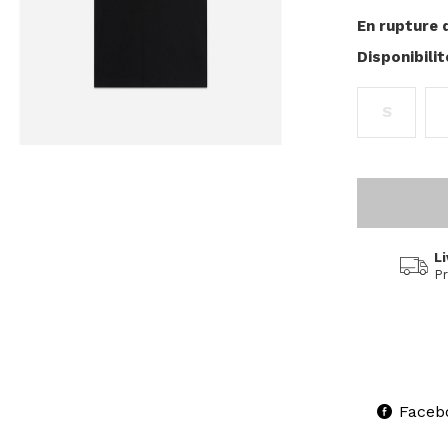
En rupture 
Disponibili
S
Li
Pr
Faceb