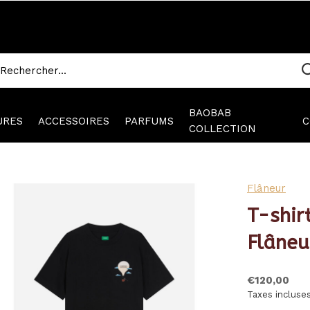
BAOBAB
URES
ACCESSOIRES
PARFUMS
C
COLLECTION
Flâneur
T-shir
Flâneu
€120,00
Taxes incluse