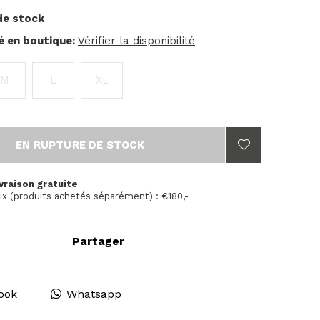
de stock
té en boutique:
Vérifier la disponibilité
M
L
XL
EN RUPTURE DE STOCK
vraison gratuite
ix (produits achetés séparément) : €180,-
Partager
ook
Whatsapp