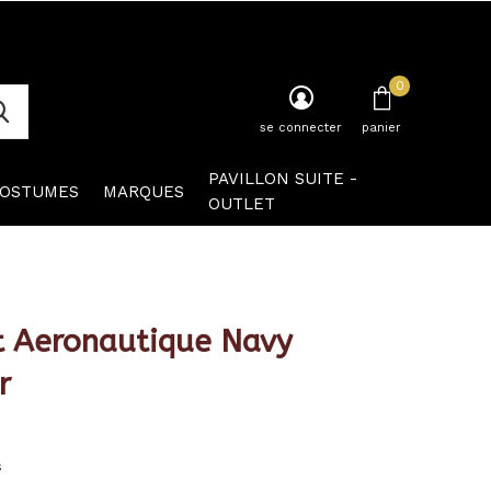
0
se connecter
panier
PAVILLON SUITE -
OSTUMES
MARQUES
OUTLET
t Aeronautique Navy
r
s