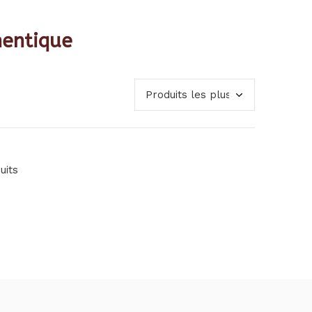
hentique
uits