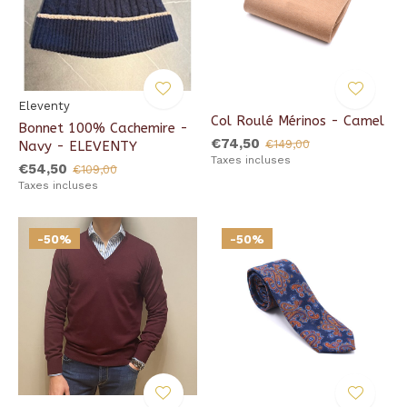
Eleventy
Col Roulé Mérinos - Camel
Bonnet 100% Cachemire -
€74,50
€149,00
Navy - ELEVENTY
Taxes incluses
€54,50
€109,00
Taxes incluses
-50%
-50%