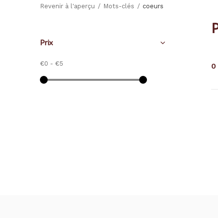
Revenir à l'aperçu
Mots-clés
coeurs
P
Prix
€0
-
€5
0