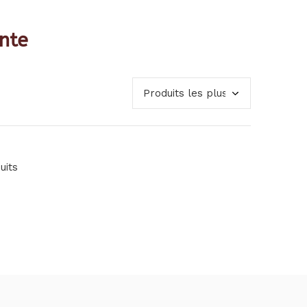
nte
uits