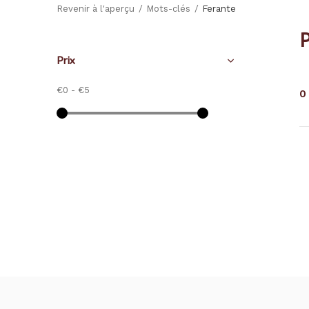
Revenir à l'aperçu
Mots-clés
Ferante
P
Prix
€0
-
€5
0