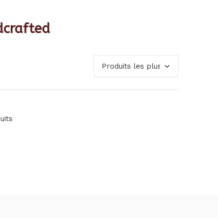
dcrafted
uits