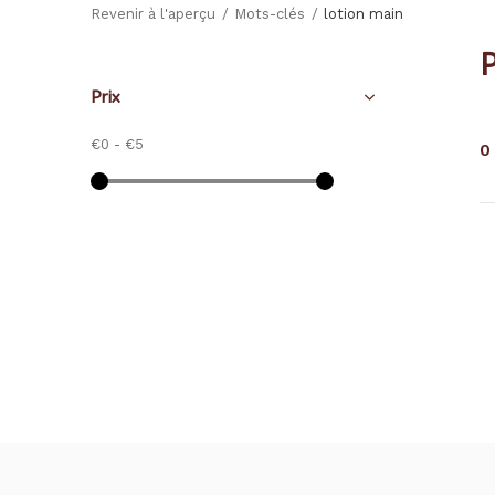
Revenir à l'aperçu
Mots-clés
lotion main
P
Prix
€0
-
€5
0