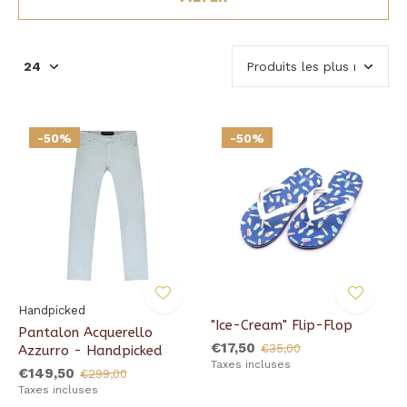
-50%
-50%
Handpicked
"Ice-Cream" Flip-Flop
Pantalon Acquerello
€17,50
€35,00
Azzurro - Handpicked
Taxes incluses
€149,50
€299,00
Taxes incluses