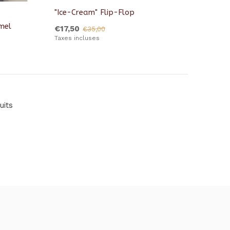
"Ice-Cream" Flip-Flop
mel
€17,50
€35,00
Taxes incluses
uits