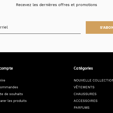
Recevez les dernières offres et promotions
S'ABO
compte
Catégories
rire
NOUVELLE COLLECTIO
commandes
VÊTEMENTS
ste de souhaits
CHAUSSURES
rer les produits
ACCESSOIRES
PARFUMS