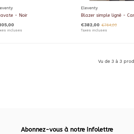
leventy
Eleventy
ravate - Noir
Blazer simple ligné - Ca
105,00
€382,00
€764,00
xes incluses
Taxes incluses
Vu de 3 à 3 prod
Abonnez-vous à notre infolettre