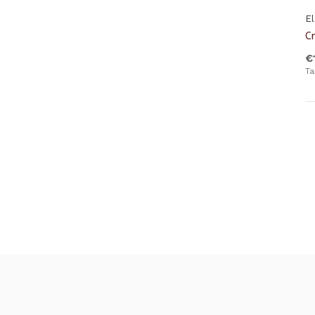
E
C
€
Ta