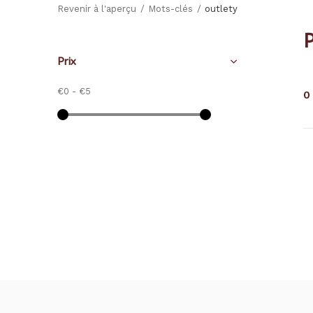
Revenir à l'aperçu
Mots-clés
outlety
P
Prix
€0
-
€5
0