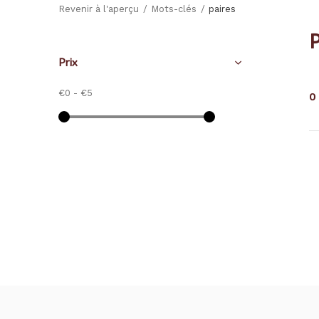
Revenir à l'aperçu
Mots-clés
paires
P
Prix
€0
-
€5
0