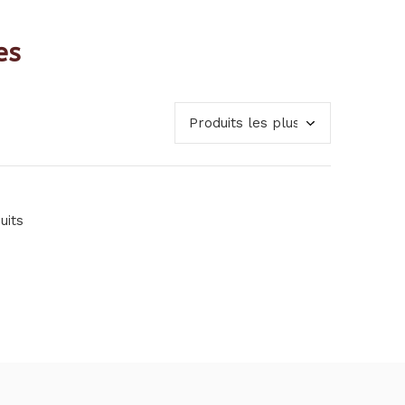
es
uits