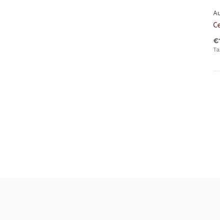
Au
C
€
Ta