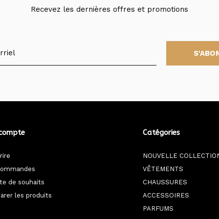
Recevez les dernières offres et promotions
S'ABO
compte
Catégories
rire
NOUVELLE COLLECTIO
commandes
VÊTEMENTS
ste de souhaits
CHAUSSURES
rer les produits
ACCESSOIRES
PARFUMS