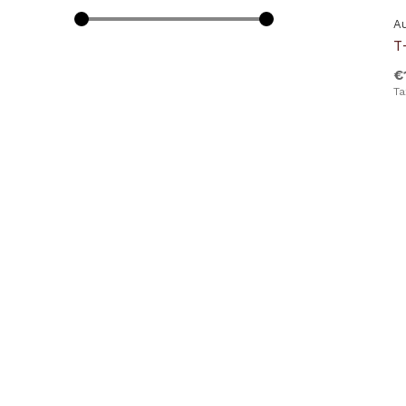
Doucal's
Au
ETON
T-
FEDELI
€
Ta
Fay
Fusalp
Gran Sasso
Herno
Hogan
Jacob Cohen
K-Way
LA BOUCLE
Lardini