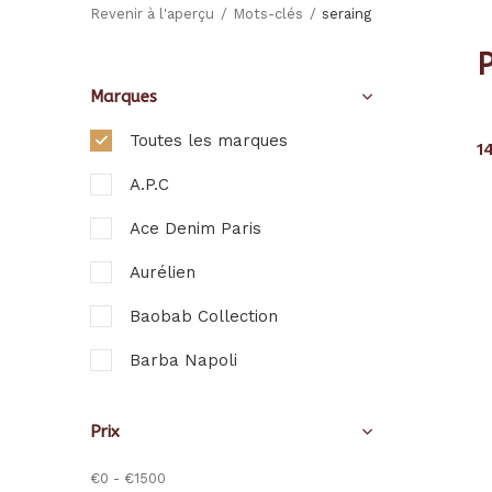
Revenir à l'aperçu
Mots-clés
seraing
P
Marques
Toutes les marques
1
A.P.C
Ace Denim Paris
Aurélien
Baobab Collection
Barba Napoli
Berwich
Prix
Bolzonella
€0
-
€1500