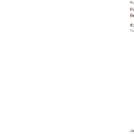
Au
P
Mc Alson
B
Moorer
€
Ta
NOMAP SOCIETY
Parajumpers
Premiata
Waterville
J