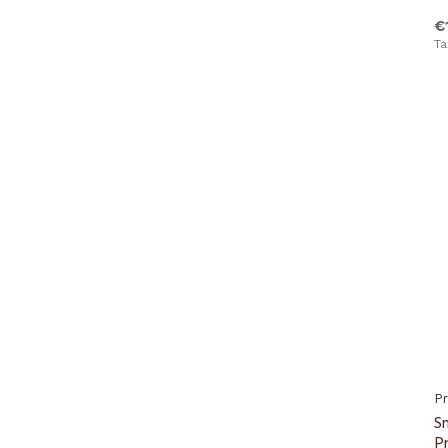
€
Ta
P
S
P