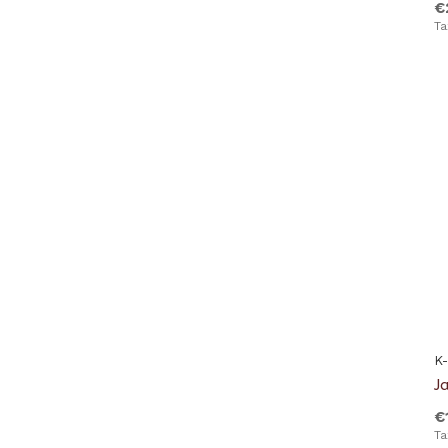
€
Ta
K
J
€
Ta