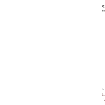
€
Ta
K
L
T