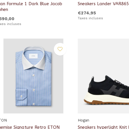
ean Formule 1 Dark Blue Jacob
Sneakers Lander VAR86
ohen
€274,95
590,00
Taxes incluses
xes incluses
TON
Hogan
hemise Signature Retro ETON
Sneakers hyperlight Knit