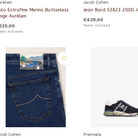
rélien
Jacob Cohen
olo Extrafine Merino Buttonless
Jean Bard S3823 200D J
eige Aurélien
€439,00
225,00
Taxes incluses
xes incluses
acob Cohen
Premiata