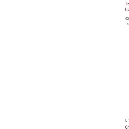
J
C
€
Ta
E
C