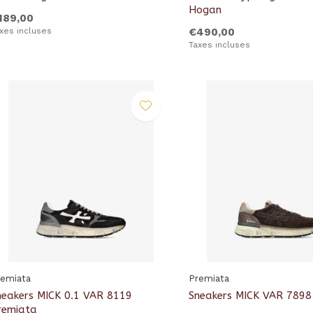
Hogan
189,00
xes incluses
€490,00
Taxes incluses
remiata
Premiata
neakers MICK 0.1 VAR 8119
Sneakers MICK VAR 789
remiata