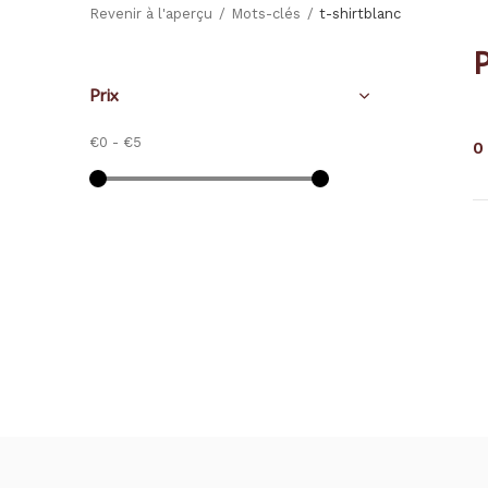
Revenir à l'aperçu
Mots-clés
t-shirtblanc
P
Prix
€0
-
€5
0