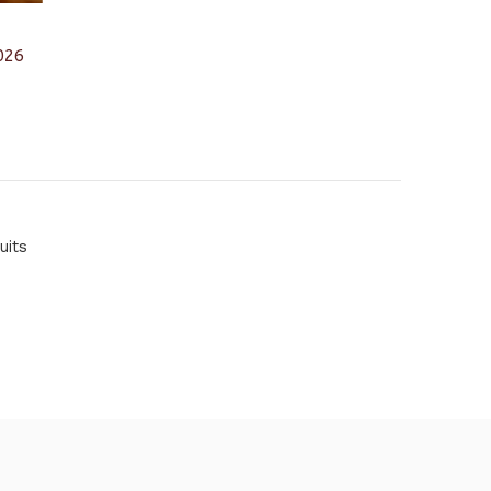
026
uits