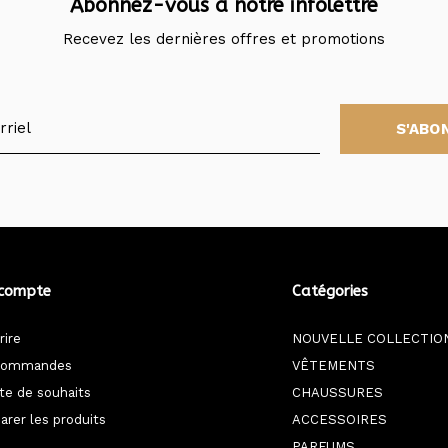
Abonnez-vous à notre infolettre
Recevez les dernières offres et promotions
S'ABO
compte
Catégories
rire
NOUVELLE COLLECTIO
commandes
VÊTEMENTS
ste de souhaits
CHAUSSURES
rer les produits
ACCESSOIRES
PARFUMS