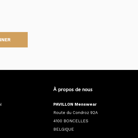
NNER
À propos de nous
N
PAVILLON Menswear
Route du Condroz 92A
4100 BONCELLES
BELGIQUE