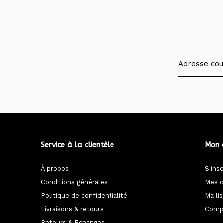
Service à la clientèle
Mon 
À propos
S'insc
Conditions générales
Mes 
Politique de confidentialité
Ma li
Livraisons & retours
Compa
Retours & Echanges