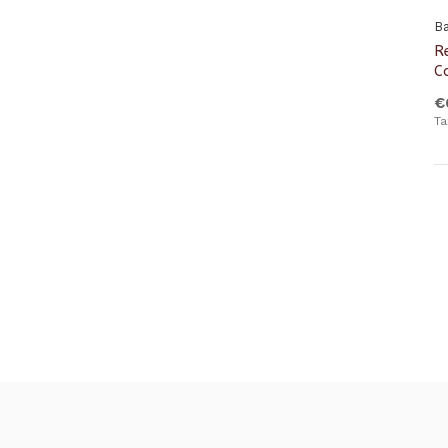
Ba
R
Co
€
Ta