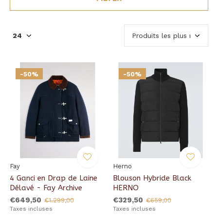
-50%
-50%
Fay
Herno
4 Ganci en Drap de Laine
Blouson Hybride Black
Délavé - Fay Archive
HERNO
€649,50
€329,50
€1.299,00
€659,00
Taxes incluses
Taxes incluses