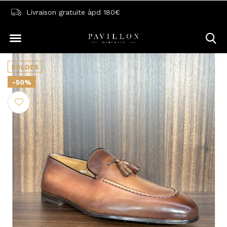
Livraison gratuite àpd 180€
SOLDES
-50%