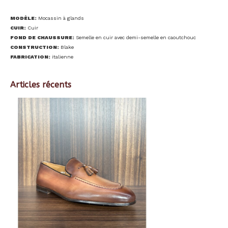
MODÈLE:
Mocassin à glands
CUIR:
Cuir
FOND DE CHAUSSURE:
Semelle en cuir avec demi-semelle en caoutchouc
CONSTRUCTION:
Blake
FABRICATION:
italienne
Articles récents